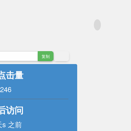
复制
点击量
246
后访问
天s 之前