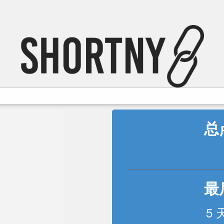
总
最
5 